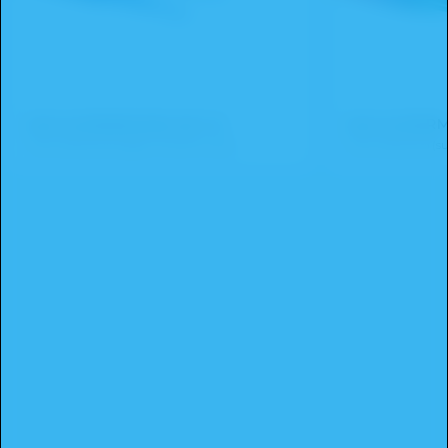
EMI SUPERMICRO SET B
EMI SUPERM
Instrumenty do (super) mikrochirurgii
Instrumenty do (su