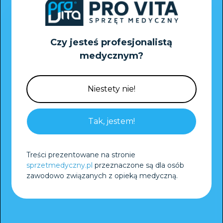
.
Czy jesteś profesjonalistą
medycznym?
Niestety nie!
Tak, jestem!
Treści prezentowane na stronie
sprzetmedyczny.pl
przeznaczone są dla osób
zawodowo związanych z opieką medyczną.