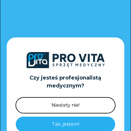
.
Czy jesteś profesjonalistą
medycznym?
Niestety nie!
Tak, jestem!